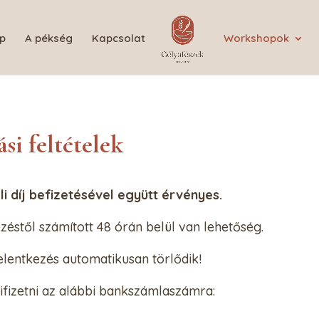
p
A pékség
Kapcsolat
Workshopok
si feltételek
li díj befizetésével együtt érvényes.
kezéstől számított 48 órán belül van lehetőség.
lentkezés automatikusan törlődik!
 kifizetni az alábbi bankszámlaszámra: