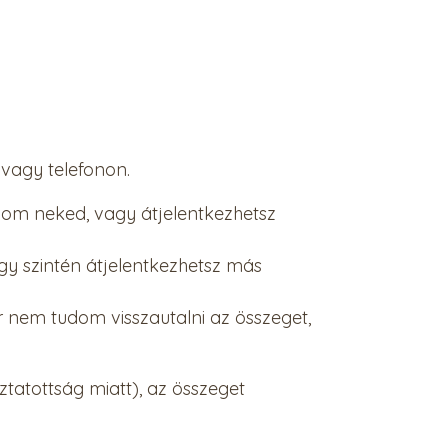
vagy telefonon.
alom neked, vagy átjelentkezhetsz
agy szintén átjelentkezhetsz más
r nem tudom visszautalni az összeget,
tatottság miatt), az összeget