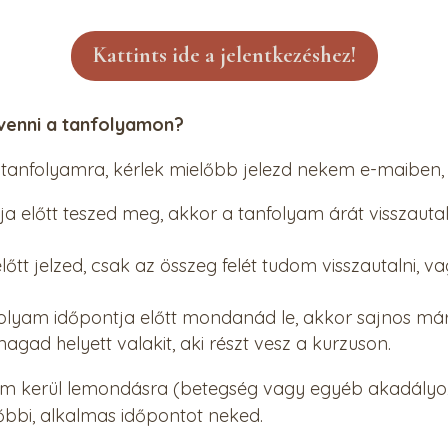
Kattints ide a jelentkezéshez!
 venni a tanfolyamon?
anfolyamra, kérlek mielőbb jelezd nekem e-maiben, 
tja előtt teszed meg, akkor a tanfolyam árát visszaut
lőtt jelzed, csak az összeg felét tudom visszautalni, v
folyam időpontja előtt mondanád le, akkor sajnos má
gad helyett valakit, aki részt vesz a kurzuson.
m kerül lemondásra (betegség vagy egyéb akadályoz
őbbi, alkalmas időpontot neked.