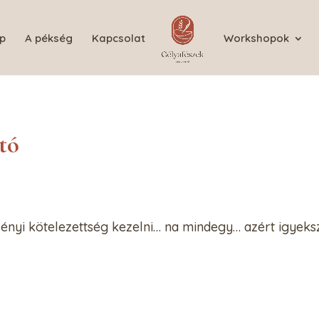
p
A pékség
Kapcsolat
Workshopok
tó
ényi kötelezettség kezelni… na mindegy… azért igyeksz