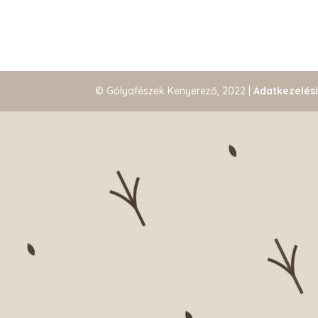
© Gólyafészek Kenyerező, 2022 |
Adatkezelés