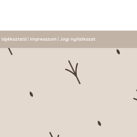
i tájékoztató
|
Impresszum
|
Jogi nyilatkozat