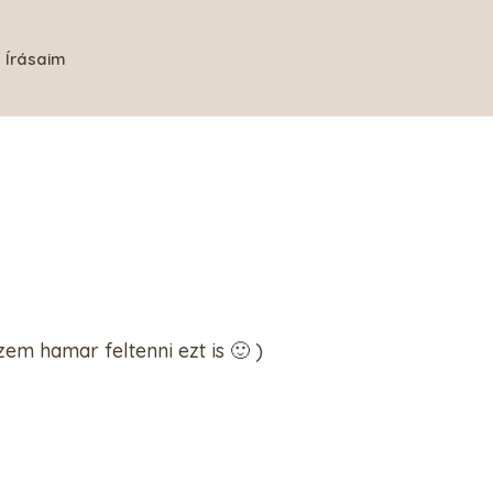
Írásaim
em hamar feltenni ezt is 🙂 )