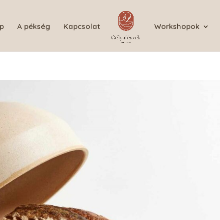
p
A pékség
Kapcsolat
Workshopok