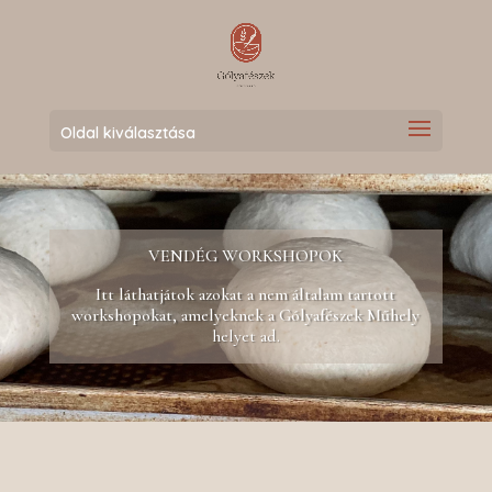
Oldal kiválasztása
VENDÉG WORKSHOPOK
Itt láthatjátok azokat a nem általam tartott
workshopokat, amelyeknek a Gólyafészek Műhely
helyet ad.